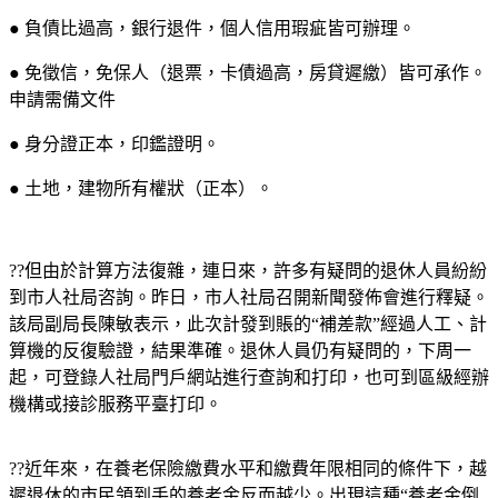
● 負債比過高，銀行退件，個人信用瑕疵皆可辦理。
● 免徵信，免保人（退票，卡債過高，房貸遲繳）皆可承作。
申請需備文件
● 身分證正本，印鑑證明。
● 土地，建物所有權狀（正本）。
??但由於計算方法復雜，連日來，許多有疑問的退休人員紛紛
到市人社局咨詢。昨日，市人社局召開新聞發佈會進行釋疑。
該局副局長陳敏表示，此次計發到賬的“補差款”經過人工、計
算機的反復驗證，結果準確。退休人員仍有疑問的，下周一
起，可登錄人社局門戶網站進行查詢和打印，也可到區級經辦
機構或接診服務平臺打印。
??近年來，在養老保險繳費水平和繳費年限相同的條件下，越
遲退休的市民領到手的養老金反而越少。出現這種“養老金倒