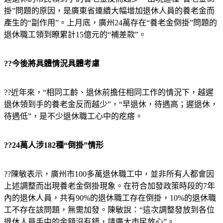
掛”問題的原因，是廣東省連續大幅增加退休人員的養老金而
產生的“副作用”。上月底，廣州24萬存在“養老金倒掛”問題的
退休職工領到瞭累計15億元的“補差款”。
??今後將具體情況具體考慮
??近年來，“相同工齡、退休前擔任相同工作的情況下，越遲
退休領到手的養老金反而越少”，“早退休，待遇高；遲退休，
待遇低”，是不少退休職工心中的疙瘩。
??24萬人涉182種“倒掛”情形
??陳敏表示，廣州市100多萬退休職工中，並非所有人都會因
上述調整而出現養老金倒掛現象。在符合加發政策時段的7年
內的退休人員，共有90%的退休職工存在倒掛，10%的退休職
工不存在該問題，無需加發。陳敏說：“這次調整發放到各位
退休人員手中的金額沒有錯，請廣大市民放心”。