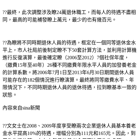
??最終，此次調整涉及瞭24萬退休職工，而每人的待遇不盡相
同，最高的可能補發瞭上萬元，最少的也有幾百元。
??為瞭將不同時期退休人員的待遇，框定在一個同等退休金水
平上，市人社局前後制定瞭不下50套計算方法，並利用計算機
進行反復演算，最後確定瞭（2006至2012）7個社保年度，
（繳費15年至40年）26種不同繳費年限水平人員的加發養老金
的計算系數。將2006年7月1日至2013年6月30日期間退休人員
可能存在的182個情況進行瞭演算。最終將同等繳費水平、年
限情況下，不同時期退休人員的退休待遇，拉到瞭基本一致的
狀態。
內容來自sina新聞
??文女士在2008、2009年度享受瞭兩次企業退休人員基本養老
金水平提高10%的待遇，增幅分別為111元和165元。因此，到