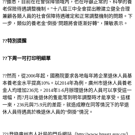
??據悉，目前在社會保障領域內，也在呼籲正常的、科學的養
老保險待遇調整機制。“十八屆三中全會提出瞭建立健全合理
兼顧各類人員的社會保障待遇確定和正常調整機制的問題。下
一步，類似的養老金‘倒掛’問題將會逐漸好轉”，陳敏表示。
??特別提醒
??下周一可打印明細單
??然而，從2006年起，國務院要求各地每年將企業退休人員基
本養老金水平提高10%。以2014年為例，廣州市退休人員養老
金人均增加236元，2014年1-6月辦理退休的人員可以享受這一
增幅，而7月以後退休的隻能等到明年調整時才能享受。這樣
一來，236元與75.9元的差距，就造成瞭在同等情況下的早退
休人員待遇高於晚退休人員的“倒掛”情況。
??1登錄廣州市人社局的門戶網站（http://www.hrssgz.gov.cn/）