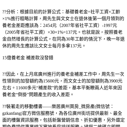
??分析：根據目前的計算公式：基礎養老金=社平工資×工齡
×1%進行粗略計算，周先生與文女士在退休後第一個月領到的
養老金差距應該為：2454元（2007年省社平工資）-1997元
（2005年省社平工資）×30×1%=137元。也就是說，按照養老
金自然增長的計算公式，在同為30年工齡的情況下，晚一年退
休的周先生應該比文女士每月多拿137元。
15億養老金 補差款沒發錯
??因此，在上月底廣州進行的養老金補差工作中，周先生一次
性領到的加發額約為15600元，而文女士的加發額則為3900元
左右。11600多元“補差款”的差距，基本平衡瞭兩人近年來因
養老金“倒掛”問題產生的收入差距。
??
裝著走的移動樓書——樂居廣州買房_微房產(微信號：
gzkanfang)官方微信服務號，為各位廣州街坊提供最新、最全
面的樓盤資訊服務，包括新盤營銷信息、折扣優惠，另外還定
期免費提供專業線下實地看房接送服務。掃描二維碼立即關