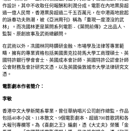
作設計，其中不收取任何報酬和利潤分成。電影在內地票房超
過一億人民幣，香港票房超過二千五百萬元，在中港兩地掀起
的詠春功夫熱潮，被《亞洲周刊》稱為「重現一度湮沒的武
林」。而冼國林更是葉問系列電影 -《葉問前傳》之出品人、
監製、原創故事及武術總顧問。
在武術以外，冼國林同時鑽研金融、市場學及法律等專業範
疇，擁有的專業資格包括美國奧克拉荷馬大學工商理碩士、英
國特許銀行學會會士、英國成本會計師、英國特許公認會計師
公會財務及會計研究文憑，以及英國倫敦城市大學法律研究文
憑。
電影劇本作者簡介：
李敏
香港中文大學新聞系畢業，曾任華納唱片公司創作總監，作品
包括40本小說、11本散文、9個電影劇本、超過700首歌詞和各
大報刊專欄等。為《喜劇之王》編劇，憑《大丈夫》榮獲「金