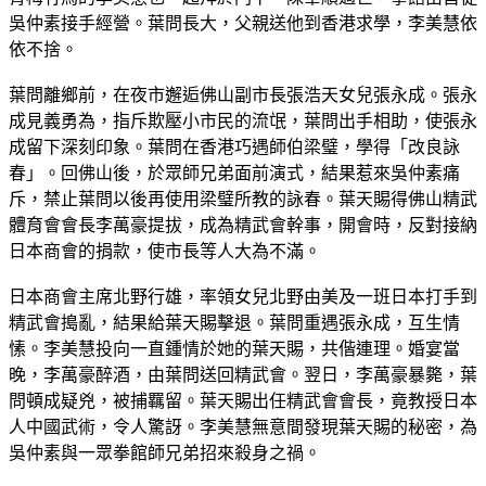
吳仲素接手經營。葉問長大，父親送他到香港求學，李美慧依
依不捨。
葉問離鄉前，在夜市邂逅佛山副市長張浩天女兒張永成。張永
成見義勇為，指斥欺壓小市民的流氓，葉問出手相助，使張永
成留下深刻印象。葉問在香港巧遇師伯梁璧，學得「改良詠
春」。回佛山後，於眾師兄弟面前演式，結果惹來吳仲素痛
斥，禁止葉問以後再使用梁璧所教的詠春。葉天賜得佛山精武
體育會會長李萬豪提拔，成為精武會幹事，開會時，反對接納
日本商會的捐款，使市長等人大為不滿。
日本商會主席北野行雄，率領女兒北野由美及一班日本打手到
精武會搗亂，結果給葉天賜擊退。葉問重遇張永成，互生情
愫。李美慧投向一直鍾情於她的葉天賜，共偕連理。婚宴當
晚，李萬豪醉酒，由葉問送回精武會。翌日，李萬豪暴斃，葉
問頓成疑兇，被捕羈留。葉天賜出任精武會會長，竟教授日本
人中國武術，令人驚訝。李美慧無意間發現葉天賜的秘密，為
吳仲素與一眾拳館師兄弟招來殺身之禍。