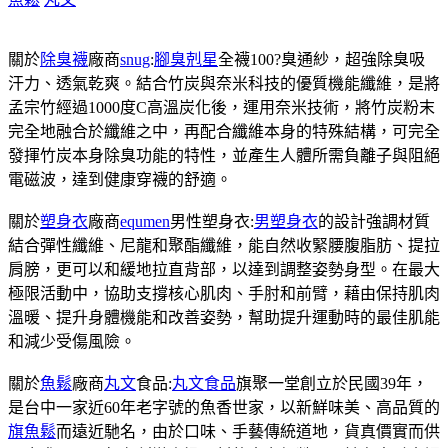
關於
除臭襪
廠商
snug
:
腳臭剋星
全襪100?臭通紗，超強除臭吸
汗力、透氣乾爽。結合竹炭與奈米科技的優質機能纖維，是將
孟宗竹經過1000度C高溫炭化後，運用奈米技術，將竹炭粉末
完全地融合於纖維之中，再配合纖維本身的特殊結構，可完全
發揮竹炭本身除臭功能的特性，並產生人體所需負離子與阻絕
電磁波，達到健康穿襪的舒適。
關於
塑身衣
廠商
equmen
男性塑身衣:
男塑身衣
的設計強調材質
結合彈性纖維、尼龍和聚酯纖維，能自然收緊腰腹脂肪、提拉
肩膀，更可以和緩地拉直背部，以達到調整姿勢身型。在最大
極限活動中，協助支撐核心肌肉、手肘和前臂，藉由保持肌肉
溫暖、提升身體機能和改善姿勢，幫助提升運動時的最佳肌能
和減少受傷風險。
關於
魚鬆
廠商
丸文
食品:
丸文食品
旗聚一堂創立於民國39年，
是台中一家近60年老字號的魚香世家，以新鮮味美、高品質的
旗魚鬆
而遠近馳名，由於口味、手藝傳統道地，貨真價實而供