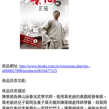
商品網址:
http://www.books.com.tw/exep/assp.php/vip--
af000027898/products/0010477125
商品訊息功能:
商品訊息描述:
陳華順為佛山詠春派武學宗師，租用葉老爺的桑園經營拳館。
葉老爺送兒子葉問及養子葉天賜到陳華順處拜師學藝，與葉問
青梅竹馬的李美慧也一起拜於門下。陳華順過世，拳館由首徒