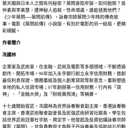
葉天賜與日本人之間有何秘密？葉問身陷牢獄，如何脫險？吳
仲素與李美慧，遭神秘人追殺，性命堪虞，誰能拯救他們？
《少年葉問──葉問前傳》，詠春宗師葉問少年時的傳奇故
事。電影《葉問前傳》小說版，有別於電影的另一結局，更精
彩細膩。
作者簡介
冼國林
企業家及武術家，在金融、武術及電影等多個領域，不斷透過
創作，開拓市場。96年加入永亨銀行創立永亨信用財務，首創
最低利息保證、債務重組及個人創業貸款等新意念，重新塑造
本地的私人信貸市場；07年創辦第一信用財務，行內有「貸
神」、「金融大俠」及「財經黃飛鴻」等稱譽。
十七歲開始習武，冼國林為世界詠春聯會副主席、香港詠春聯
會主席、香港武術聯會副會長及民強武術研習社館長，學生包
括世界武術冠軍杜宇航、周定宇。他發起及投資拍攝詠春宗師
電影《葉問》，並負責教授主角甄子丹詠春拳及協助該片的動