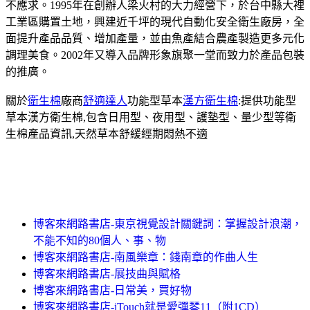
不應求。1995年在創辦人梁火村的大力經營下，於台中縣大裡
工業區購置土地，興建近千坪的現代自動化安全衛生廠房，全
面提升產品品質、增加產量，並由魚產結合農產製造更多元化
調理美食。2002年又導入品牌形象旗聚一堂而致力於產品包裝
的推廣。
關於
衛生棉
廠商
舒適達人
功能型草本
漢方衛生棉
:提供功能型
草本漢方衛生棉,包含日用型、夜用型、護墊型、量少型等衛
生棉產品資訊,天然草本舒緩經期悶熱不適
博客來網路書店-東京視覺設計關鍵詞：掌握設計浪潮，
不能不知的80個人、事、物
博客來網路書店-南風樂章：錢南章的作曲人生
博客來網路書店-展技曲與賦格
博客來網路書店-日常美，買好物
博客來網路書店-iTouch就是愛彈琴11（附1CD）