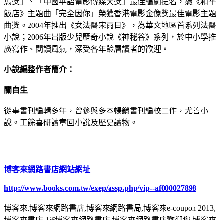
馬獎」、「中國華語電影傳媒大獎」最佳編劇提名，憑《和平
飯店》主題曲「完全因你」榮獲香港電影金像獎最佳電影主題
曲獎。2004年推出《女法醫宋雨日》，為華文地區首系列法醫
小說；2006年出版少兒歷奇小說《神秘谷》系列，於中小學推
廣寫作、閱讀風氣，深受各年齡層讀者的歡迎。
小說編整作者簡介：
關自生
從事書刊編輯多年，曾參與多本暢銷書刊編校工作，尤善小
說。工餘喜研讀章回小說及歷史讀物。
博客來網路書店網站網址
http://www.books.com.tw/exep/assp.php/vip--af000027898
博客來,博客來網路書店,博客來網路書局,博客來e-coupon 2013,
博客來書店,1i6博客來網路書店,博客來網路書店歡迎您,博客來