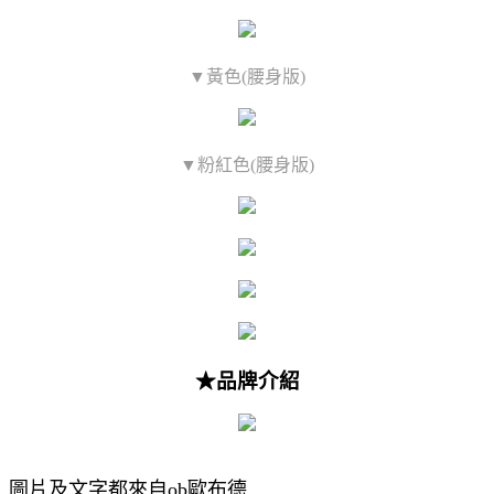
▼黃色(腰身版)
▼粉紅色(腰身版)
★品牌介紹
圖片及文字都來自ob歐布德