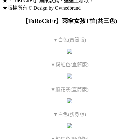
★「ToRoCkEr」獨家款式，週週上新款！
★版權所有 © Design by Ownedbrand
【ToRoCkEr】雨傘女孩T恤(共三色)
▼白色(直筒版)
▼粉紅色(直筒版)
▼麻花灰(直筒版)
▼白色(腰身版)