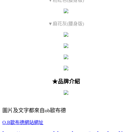
▼粉紅色(腰身版)
▼麻花灰(腰身版)
★品牌介紹
圖片及文字都來自ob歐布德
O.B歐布德網站網址