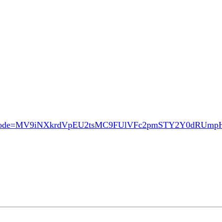
ode=MV9iNXkrdVpEU2tsMC9FUlVFc2pmSTY2Y0dRUm