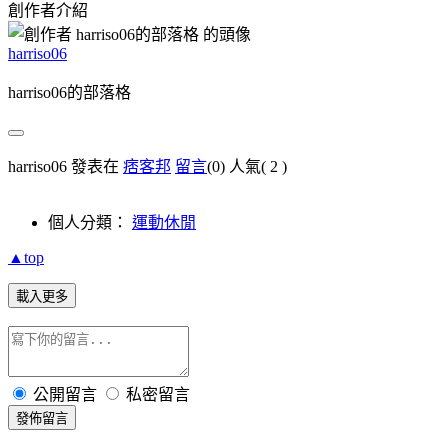
創作者介紹
harriso06
harriso06的部落格
harriso06 發表在
痞客邦
留言
(0)
人氣(
2
)
個人分類：
運動休閒
▲top
載入更多
公開留言
私密留言
發佈留言