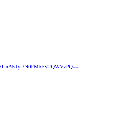
pHUnA5Tyt3N0FMbFVFQWVzPQ==