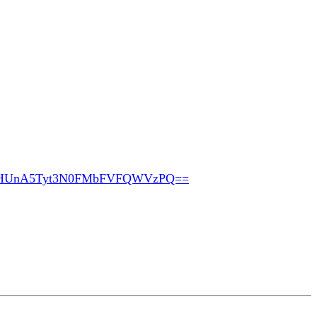
pHUnA5Tyt3N0FMbFVFQWVzPQ==