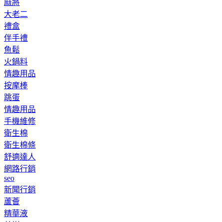
麻將
大老二
禮盒
伴手禮
魚鬆
火鍋料
情趣用品
按摩棒
跳蛋
情趣用品
手機維修
衛生棉
衛生棉條
舒適達人
網路行銷
seo
新聞行銷
蘆薈
精華液