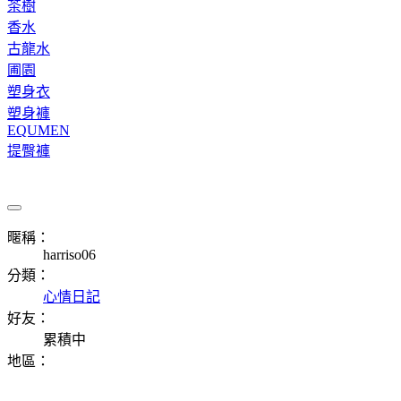
茶樹
香水
古龍水
圃園
塑身衣
塑身褲
EQUMEN
提臀褲
暱稱：
harriso06
分類：
心情日記
好友：
累積中
地區：