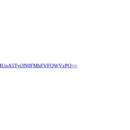
HUnA5Tyt3N0FMbFVFQWVzPQ==