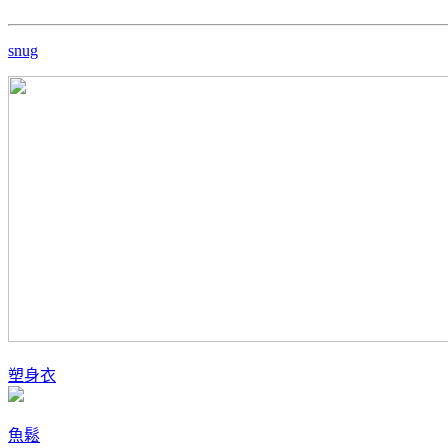
snug
塑身衣
魚鬆