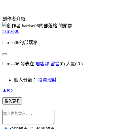
創作者介紹
harriso06
harriso06的部落格
harriso06 發表在
痞客邦
留言
(0)
人氣(
0
)
個人分類：
投資理財
▲top
載入更多