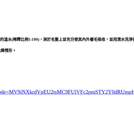
L的溫水(稀釋比例1:100)，淋於毛髮上並充分使其內外層毛吸收，並用清水洗
毛燥情形。
ode=MV9iNXkrdVpEU2tsMC9FUlVFc2pmSTY2Y0dRUmp