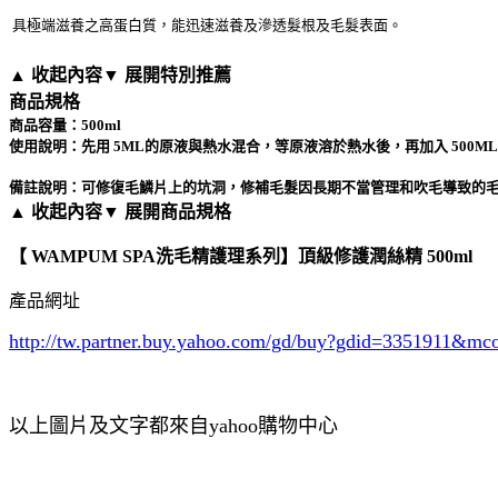
具極端滋養之高蛋白質，能迅速滋養及滲透髮根及毛髮表面。
▲ 收起內容
▼ 展開特別推薦
商品規格
商品容量：500ml
使用說明：先用 5ML的原液與熱水混合，等原液溶於熱水後，再加入 500M
備註說明：可修復毛鱗片上的坑洞，修補毛髮因長期不當管理和吹毛導致的
▲ 收起內容
▼ 展開商品規格
【 WAMPUM SPA洗毛精護理系列】頂級修護潤絲精 500ml
產品網址
http://tw.partner.buy.yahoo.com/gd/buy?gdid=3351911
&mc
以上圖片及文字都來自yahoo購物中心