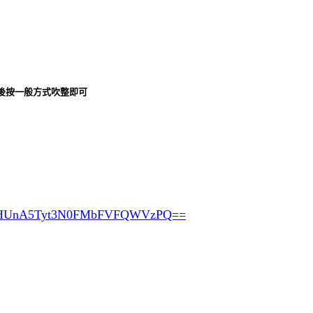
淨後按一般方式吹整即可
HUnA5Tyt3N0FMbFVFQWVzPQ==