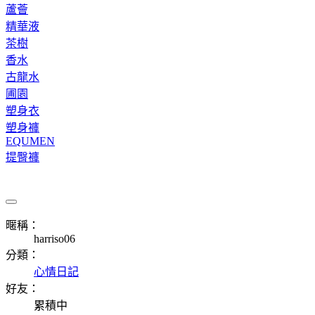
蘆薈
精華液
茶樹
香水
古龍水
圃園
塑身衣
塑身褲
EQUMEN
提臀褲
暱稱：
harriso06
分類：
心情日記
好友：
累積中