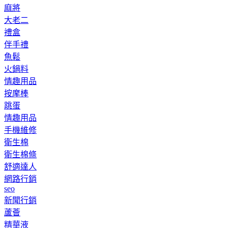
麻將
大老二
禮盒
伴手禮
魚鬆
火鍋料
情趣用品
按摩棒
跳蛋
情趣用品
手機維修
衛生棉
衛生棉條
舒適達人
網路行銷
seo
新聞行銷
蘆薈
精華液