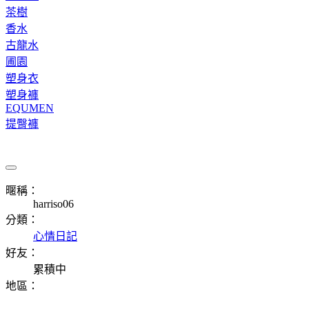
茶樹
香水
古龍水
圃園
塑身衣
塑身褲
EQUMEN
提臀褲
暱稱：
harriso06
分類：
心情日記
好友：
累積中
地區：