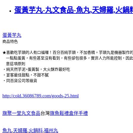
蛋黃芋丸-丸文食品-魚丸,天婦羅,火鍋
蛋黃芋丸
商品特色
★喜歡吃芋頭的人有口福囉！百分百純芋頭，不加香精。芋頭丸是機器製作
一點點蛋黃，有些甚至沒有看到，有些卻包很多，實非人力所能控制，因此
意這項原則
‧純天然芋泥+蛋黃製，大火酥炸最好吃
‧宴客最佳甜點，不甜不膩
‧同百貨公司等級貨
http://cold.36086789.com/goods-25.html
旗聚一堂丸文食品
台灣
旗魚鬆禮盒伴手禮
魚丸
,
天婦羅
,
火鍋料
,
福州丸