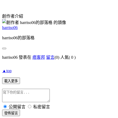
創作者介紹
harriso06
harriso06的部落格
harriso06 發表在
痞客邦
留言
(0)
人氣(
0
)
▲top
載入更多
公開留言
私密留言
發佈留言